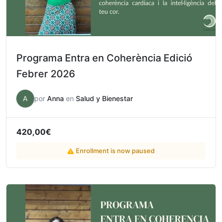
Programa Entra en Coherència Edició
Febrer 2026
A
por
Anna
en
Salud y Bienestar
420,00
€
Enrollment is now paused