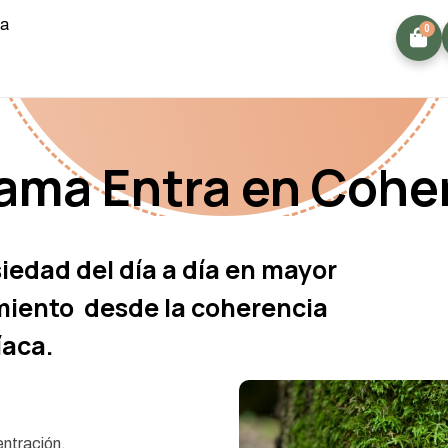
ta
0
ama Entra en Cohe
siedad del día a día en mayor
dimiento desde la coherencia
íaca.
entración.