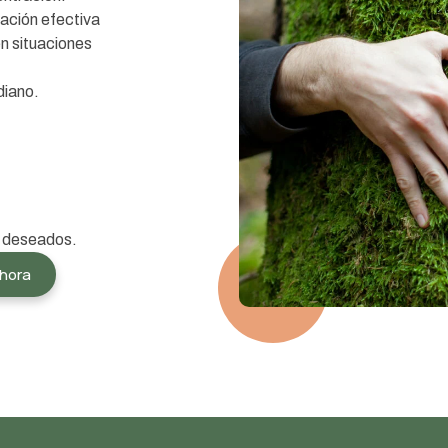
ación efectiva
en situaciones
diano.
 deseados.
ahora