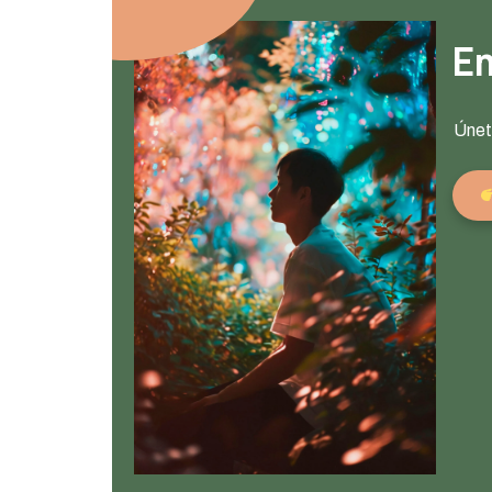
Em
Únete